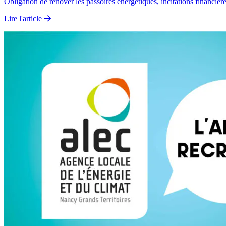
Obligation de rénover les passoires énergétiques, incitations financi
Lire l'article