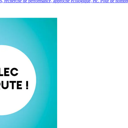
ères, recherche de performance, approche écologique, etc. Pour de nombr