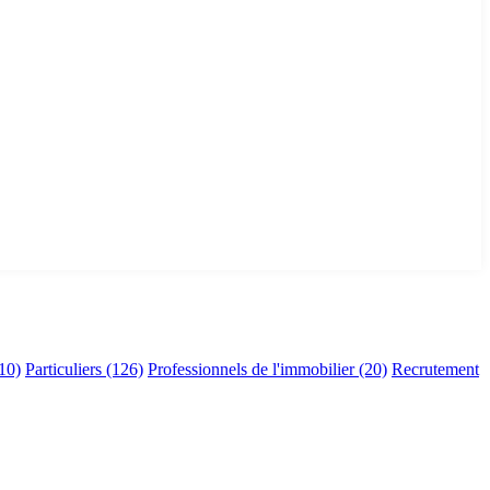
10)
Particuliers
(126)
Professionnels de l'immobilier
(20)
Recrutement