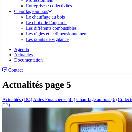
Professionnels
Entreprises / collectivités
Chauffage au bois
Le chauffage au bois
Le choix de l’appareil
Les différents combustibles
Les règles et le dimensionnement
Les points de vigilance
Agenda
Actualités
Documentation
Contact
Actualités
page 5
Actualités
(184)
Aides Financières
(45)
Chauffage au bois
(6)
Collect
(13)