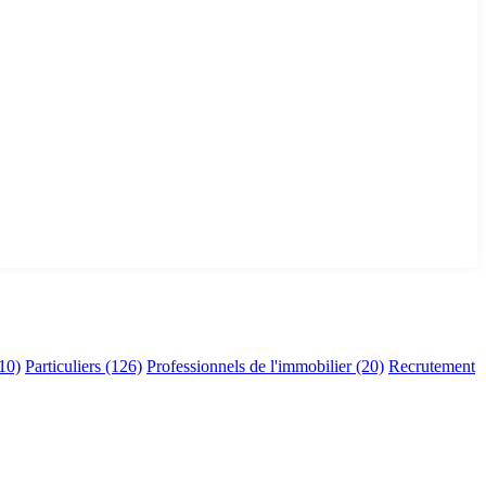
10)
Particuliers
(126)
Professionnels de l'immobilier
(20)
Recrutement