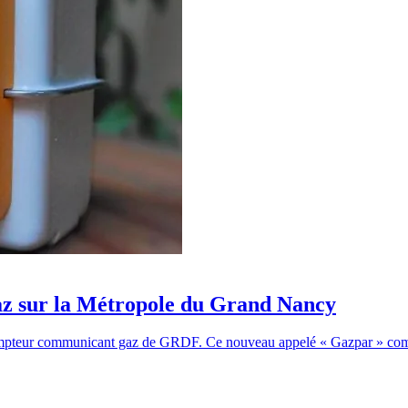
z sur la Métropole du Grand Nancy
 compteur communicant gaz de GRDF. Ce nouveau appelé « Gazpar » co