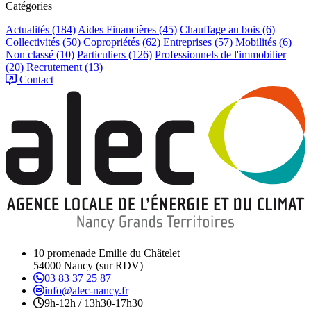
Catégories
Actualités
(184)
Aides Financières
(45)
Chauffage au bois
(6)
Collectivités
(50)
Copropriétés
(62)
Entreprises
(57)
Mobilités
(6)
Non classé
(10)
Particuliers
(126)
Professionnels de l'immobilier
(20)
Recrutement
(13)
Contact
10 promenade Emilie du Châtelet
54000 Nancy (sur RDV)
03 83 37 25 87
info@alec-nancy.fr
9h-12h / 13h30-17h30