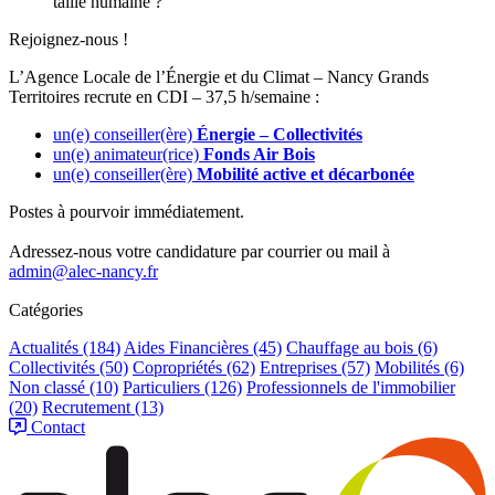
taille humaine ?
Rejoignez-nous !
L’Agence Locale de l’
É
nergie et du Climat – Nancy Grands
Territoires recrute en CDI – 37,5 h/semaine :
un(e) conseiller(ère)
Énergie – Collectivités
un(e) animateur(rice)
Fonds Air Bois
un(e) conseiller(ère)
Mobilité active et décarbonée
Postes à pourvoir immédiatement.
Adressez-nous votre candidature par courrier ou mail à
admin@alec-nancy.fr
Catégories
Actualités
(184)
Aides Financières
(45)
Chauffage au bois
(6)
Collectivités
(50)
Copropriétés
(62)
Entreprises
(57)
Mobilités
(6)
Non classé
(10)
Particuliers
(126)
Professionnels de l'immobilier
(20)
Recrutement
(13)
Contact