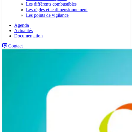
Les différents combustibles
Les règles et le dimensionnement
Les points de vigilance
Agenda
Actualités
Documentation
Contact