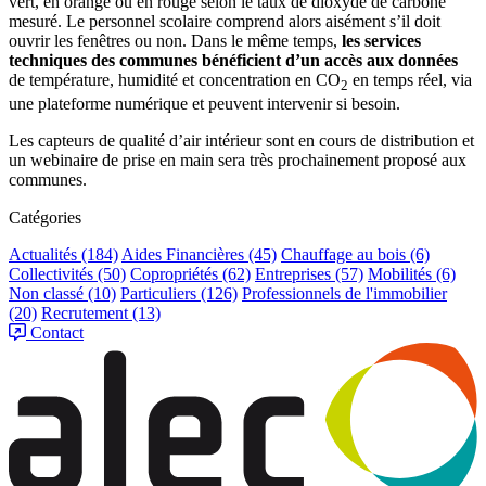
vert, en orange ou en rouge selon le taux de dioxyde de carbone
mesuré. Le personnel scolaire comprend alors aisément s’il doit
ouvrir les fenêtres ou non. Dans le même temps,
les services
techniques des communes bénéficient d’un accès aux données
de température, humidité et concentration en CO
en temps réel, via
2
une plateforme numérique et peuvent intervenir si besoin.
Les capteurs de qualité d’air intérieur sont en cours de distribution et
un webinaire de prise en main sera très prochainement proposé aux
communes.
Catégories
Actualités
(184)
Aides Financières
(45)
Chauffage au bois
(6)
Collectivités
(50)
Copropriétés
(62)
Entreprises
(57)
Mobilités
(6)
Non classé
(10)
Particuliers
(126)
Professionnels de l'immobilier
(20)
Recrutement
(13)
Contact