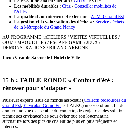
Le réseau de chaleur urbain :
GRDF
, ESTIA
Les mobilités durables :
Citiz
/
Conseiller mobilités de
l'ALEC
La qualité d’air intérieur et extérieur :
ATMO Grand Est
La gestion et la valorisation des déchets :
Service déchets
de la Métropole du Grand Nancy
AU PROGRAMME : ATELIERS / VISITES VIRTUELLES /
QUIZ / MAQUETTES / ESCAPE GAME / JEUX /
DEMONSTRATIONS / BILAN CARBONE...
Lieu : Grands Salons de l'Hôtel de Ville
15 h : TABLE RONDE « Confort d’été :
rénover pour s’adapter »
Plusieurs experts issus du monde associatif (
Collectif biosourcés du
Grand Est
,
Envirobat Grand Est
et l’ALEC) interviendront afin de
donner une vue d'ensemble du contexte, des enjeux et des solutions
techniques envisageables pour éviter que son logement ne
surchauffe lors des pics de chaleur de plus en plus fréquents et
intenses.