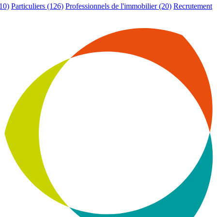
10)
Particuliers
(126)
Professionnels de l'immobilier
(20)
Recrutement