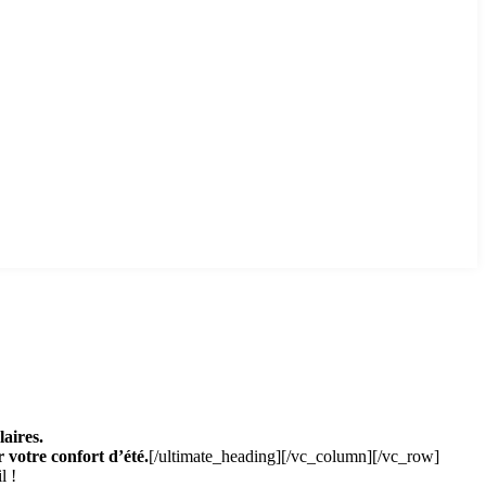
aires.
 votre confort d’été.
[/ultimate_heading][/vc_column][/vc_row]
l !