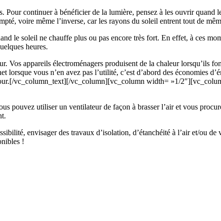
. Pour continuer à bénéficier de la lumière, pensez à les ouvrir quand le 
compté, voire même l’inverse, car les rayons du soleil entrent tout de mê
and le soleil ne chauffe plus ou pas encore très fort. En effet, à ces mom
quelques heures.
ur. Vos appareils électroménagers produisent de la chaleur lorsqu’ils fonct
rnet lorsque vous n’en avez pas l’utilité, c’est d’abord des économies d’
ou four.[/vc_column_text][/vc_column][vc_column width= »1/2″][vc_colu
vous pouvez utiliser un ventilateur de façon à brasser l’air et vous procur
t.
ibilité, envisager des travaux d’isolation, d’étanchéité à l’air et/ou de 
onibles !