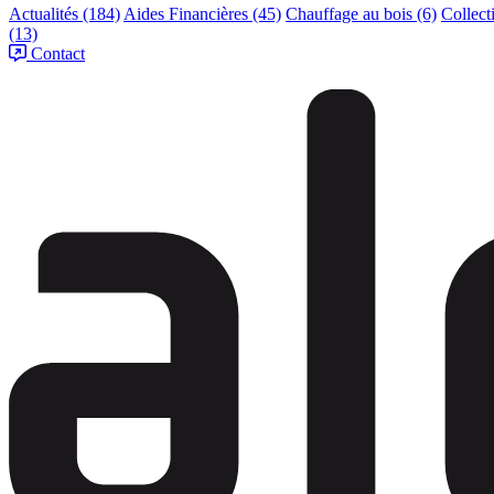
Actualités
(184)
Aides Financières
(45)
Chauffage au bois
(6)
Collect
(13)
Contact