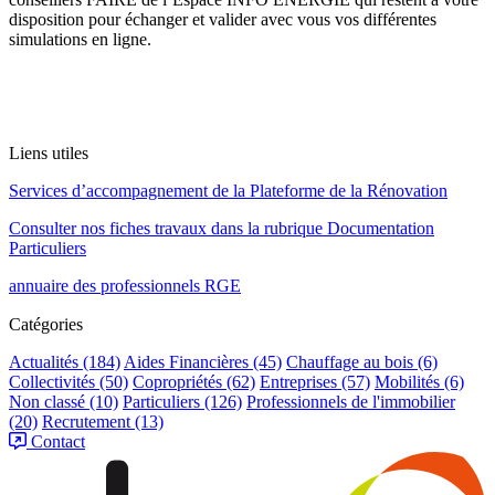
disposition pour échanger et valider avec vous vos différentes
simulations en ligne.
Liens utiles
Services d’accompagnement de la Plateforme de la Rénovation
Consulter nos fiches travaux dans la rubrique Documentation
Particuliers
annuaire des professionnels RGE
Catégories
Actualités
(184)
Aides Financières
(45)
Chauffage au bois
(6)
Collectivités
(50)
Copropriétés
(62)
Entreprises
(57)
Mobilités
(6)
Non classé
(10)
Particuliers
(126)
Professionnels de l'immobilier
(20)
Recrutement
(13)
Contact