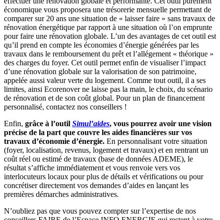
effectuer une rénovation globale et performante. Cet outil purement
économique vous proposera une trésorerie mensuelle permettant de
comparer sur 20 ans une situation de « laisser faire » sans travaux de
rénovation énergétique par rapport à une situation où l’on emprunte
pour faire une rénovation globale. L’un des avantages de cet outil est
qu’il prend en compte les économies d’énergie générées par les
travaux dans le remboursement du prêt et l’allégement « théorique »
des charges du foyer. Cet outil permet enfin de visualiser l’impact
d’une rénovation globale sur la valorisation de son patrimoine,
appelée aussi valeur verte du logement. Comme tout outil, il a ses
limites, ainsi Ecorenover ne laisse pas la main, le choix, du scénario
de rénovation et de son coût global. Pour un plan de financement
personnalisé, contactez nos conseillers !
Enfin,
grâce à l’outil
Simul’aides
, vous pourrez avoir une vision
précise de la part que couvre les aides financières sur vos
travaux d’économie d’énergie.
En personnalisant votre situation
(foyer, localisation, revenus, logement et travaux) et en rentrant un
coût réel ou estimé de travaux (base de données ADEME), le
résultat s’affiche immédiatement et vous renvoie vers vos
interlocuteurs locaux pour plus de détails et vérifications ou pour
concrétiser directement vos demandes d’aides en lançant les
premières démarches administratives.
N’oubliez pas que vous pouvez compter sur l’expertise de nos
conseillers FAIRE de l’Espace INFO ENERGIE qui restent à votre