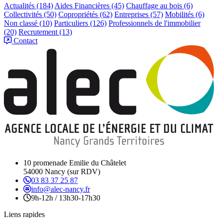
Actualités
(184)
Aides Financières
(45)
Chauffage au bois
(6)
Collectivités
(50)
Copropriétés
(62)
Entreprises
(57)
Mobilités
(6)
Non classé
(10)
Particuliers
(126)
Professionnels de l'immobilier
(20)
Recrutement
(13)
Contact
10 promenade Emilie du Châtelet
54000 Nancy (sur RDV)
03 83 37 25 87
info@alec-nancy.fr
9h-12h / 13h30-17h30
Liens rapides