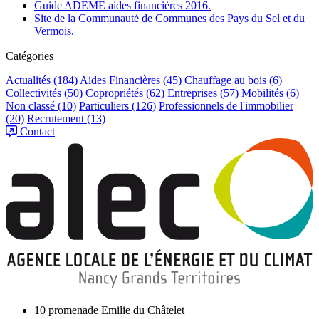
Guide ADEME aides financières 2016.
Site de la Communauté de Communes des Pays du Sel et du
Vermois.
Catégories
Actualités
(184)
Aides Financières
(45)
Chauffage au bois
(6)
Collectivités
(50)
Copropriétés
(62)
Entreprises
(57)
Mobilités
(6)
Non classé
(10)
Particuliers
(126)
Professionnels de l'immobilier
(20)
Recrutement
(13)
Contact
10 promenade Emilie du Châtelet