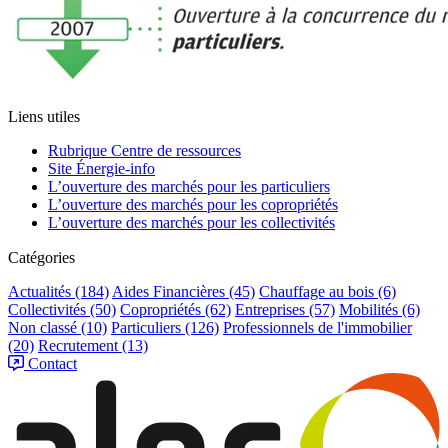
Liens utiles
Rubrique Centre de ressources
Site Énergie-info
L’ouverture des marchés pour les particuliers
L’ouverture des marchés pour les copropriétés
L’ouverture des marchés pour les collectivités
Catégories
Actualités
(184)
Aides Financières
(45)
Chauffage au bois
(6)
Collectivités
(50)
Copropriétés
(62)
Entreprises
(57)
Mobilités
(6)
Non classé
(10)
Particuliers
(126)
Professionnels de l'immobilier
(20)
Recrutement
(13)
Contact