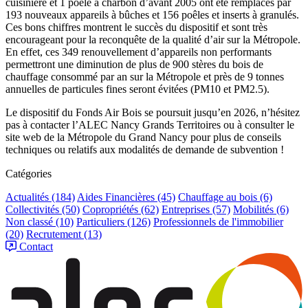
cuisinière et 1 poêle à charbon d’avant 2005 ont été remplacés par
193 nouveaux appareils à bûches et 156 poêles et inserts à granulés.
Ces bons chiffres montrent le succès du dispositif et sont très
encourageant pour la reconquête de la qualité d’air sur la Métropole.
En effet, ces 349 renouvellement d’appareils non performants
permettront une diminution de plus de 900 stères du bois de
chauffage consommé par an sur la Métropole et près de 9 tonnes
annuelles de particules fines seront évitées (PM10 et PM2.5).
Le dispositif du Fonds Air Bois se poursuit jusqu’en 2026, n’hésitez
pas à contacter l’ALEC Nancy Grands Territoires ou à consulter le
site web de la Métropole du Grand Nancy pour plus de conseils
techniques ou relatifs aux modalités de demande de subvention !
Catégories
Actualités
(184)
Aides Financières
(45)
Chauffage au bois
(6)
Collectivités
(50)
Copropriétés
(62)
Entreprises
(57)
Mobilités
(6)
Non classé
(10)
Particuliers
(126)
Professionnels de l'immobilier
(20)
Recrutement
(13)
Contact