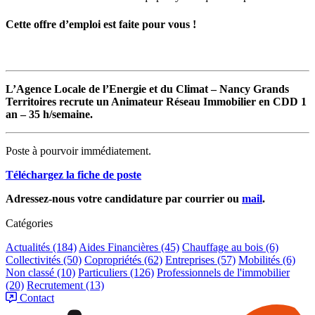
Cette offre d’emploi est faite pour vous !
L’Agence Locale de l’Energie et du Climat – Nancy Grands
Territoires recrute un Animateur Réseau Immobilier en CDD 1
an – 35 h/semaine.
Poste à pourvoir immédiatement.
Téléchargez la fiche de poste
Adressez-nous votre candidature par courrier ou
mail
.
Catégories
Actualités
(184)
Aides Financières
(45)
Chauffage au bois
(6)
Collectivités
(50)
Copropriétés
(62)
Entreprises
(57)
Mobilités
(6)
Non classé
(10)
Particuliers
(126)
Professionnels de l'immobilier
(20)
Recrutement
(13)
Contact