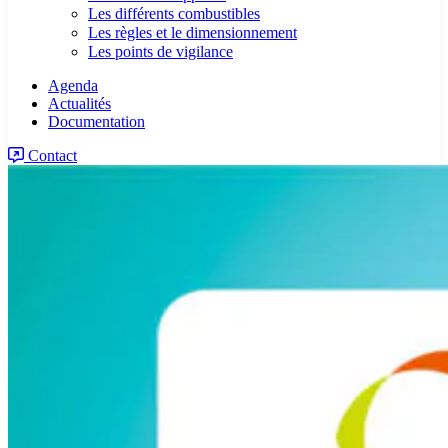
Les différents combustibles
Les règles et le dimensionnement
Les points de vigilance
Agenda
Actualités
Documentation
Contact